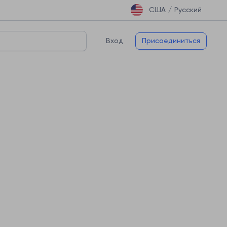
США /
Русский
Вход
Присоединиться