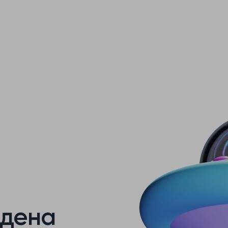
йдена